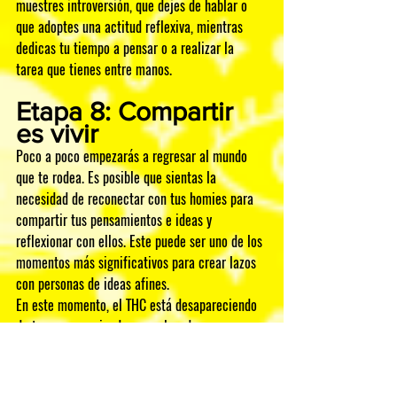
muestres introversión, que dejes de hablar o 
que adoptes una actitud reflexiva, mientras 
dedicas tu tiempo a pensar o a realizar la 
tarea que tienes entre manos.
Etapa 8: Compartir 
es vivir
Poco a poco empezarás a regresar al mundo 
que te rodea. Es posible que sientas la 
necesidad de reconectar con tus homies para 
compartir tus pensamientos e ideas y 
reflexionar con ellos. Este puede ser uno de los 
momentos más significativos para crear lazos 
con personas de ideas afines. 
En este momento, el THC está desapareciendo 
de tu cuerpo y siendo reemplazado por una 
sensación de malestar. 
Este es el punto en el 
que se suele proponer ponchar otro Lion Roll, 
especialmente dentro de un grupo en el que se 